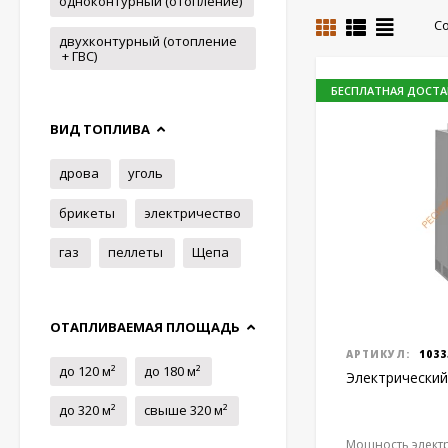
одноконтурный (отопление)
С
двухконтурный (отопление
+ ГВС)
БЕСПЛАТНАЯ ДОСТА
ВИД ТОПЛИВА
дрова
уголь
брикеты
электричество
газ
пеллеты
Щепа
ОТАПЛИВАЕМАЯ ПЛОЩАДЬ
АРТИКУЛ:
1033
до 120 м²
до 180 м²
Электрический
до 320 м²
свыше 320 м²
Мощность электр