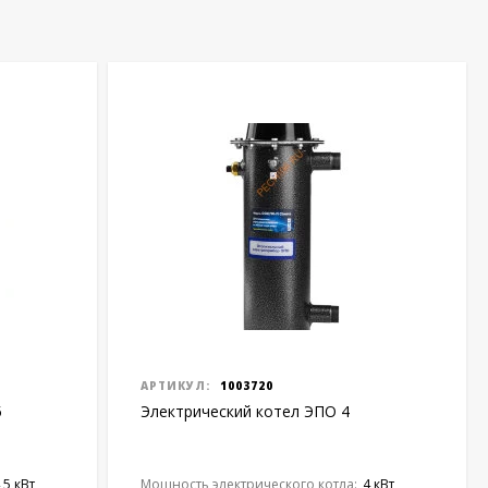
АРТИКУЛ:
1003720
5
Электрический котел ЭПО 4
,5 кВт
Мощность электрического котла:
4 кВт