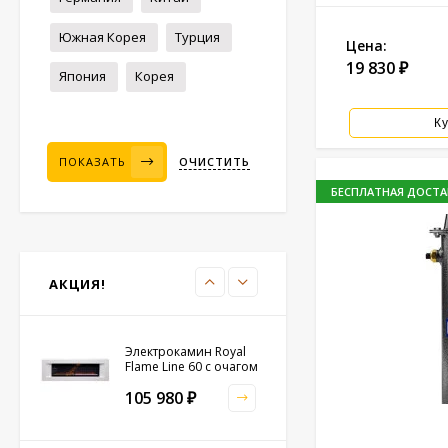
LOG LED
63 990
₽
Южная Корея
Турция
Цена:
19 830
₽
Япония
Корея
Электрическая печь
Tylo Sense Elite 8
Ку
черная
304 480
₽
ПОКАЗАТЬ
ОЧИСТИТЬ
БЕСПЛАТНАЯ ДОСТА
Печь банная Везувий
Легенда Ковка 28 (224)
60 930
₽
АКЦИЯ!
Электрокамин Royal
Flame Line 60 с очагом
Vision 60 LED FX
105 980
₽