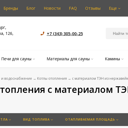
Бренды
Блог
Новости
FAQ
Отзывы
Еще
ург,
Контак
а, 126,
+7 (343) 305-00-25
Печи для сауны
Материалы для сауны
Камины
 и водоснабжение
→
Котлы отопления
→
с материалом ТЭН из нержавей
топления с материалом ТЭ
ОТЛА
ВИД ТОПЛИВА
ОТАПЛИВАЕМАЯ ПЛОЩАДЬ